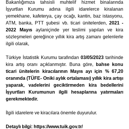
Bakanlığımıza tahsisli muhtelif hizmet binalarında
İşyurtları Kurumu adına ilgili idarelerce kiralanan
yemekhane, kafeterya, çay ocağı, kantin, baz istasyonu,
ATM, banka, PTT şubesi vb. ticari ünitelerden,
2021 -
2022 Mayıs
aylarıiçinde yer teslimi yapılan ve kira
sözleşmeleri gereğince yıllık kira artış zamanı gelenlerle
ilgili olarak,
Türkiye İstatistik Kurumu tarafından
03/05/2023
tarihinde
kira artış oranı açıklanmıştır. Buna göre,
bahse konu
ticari ünitelerin kiracılarının Mayıs
ayı için % 67,20
oranında (TÜFE- Oniki aylık ortalaması) yıllık kira artışı
yaparak, vadelerini geciktirmeden kira bedellerini
İşyurtları Kurumunun ilgili hesaplarına yatırmaları
gerekmektedir.
İlgili idarelere ve kiracılara önemle duyurulur.
Detaylı bilgi:
https://www.tuik.gov.tr/