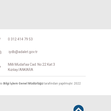
0 312 414 79 53
iydb@adalet.gov.tr
Milli Müdafaa Cad. No:22 Kat:3
Kızılay/ANKARA
ası
Bilgi İşlem Genel Müdürlüğü
tarafından yapılmıştır. 2022