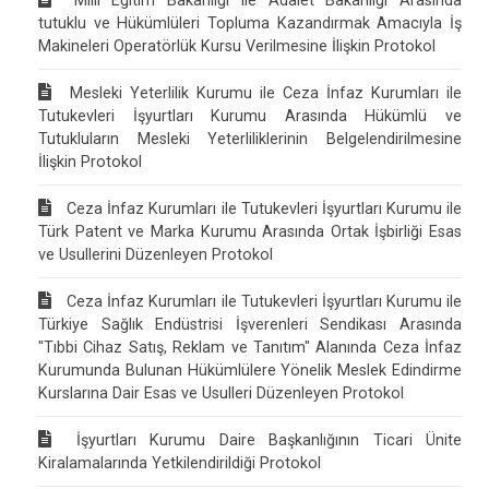
Milli Eğitim Bakanlığı ile Adalet Bakanlığı Arasında
tutuklu ve Hükümlüleri Topluma Kazandırmak Amacıyla İş
Makineleri Operatörlük Kursu Verilmesine İlişkin Protokol
Mesleki Yeterlilik Kurumu ile Ceza İnfaz Kurumları ile
Tutukevleri İşyurtları Kurumu Arasında Hükümlü ve
Tutukluların Mesleki Yeterliliklerinin Belgelendirilmesine
İlişkin Protokol
Ceza İnfaz Kurumları ile Tutukevleri İşyurtları Kurumu ile
Türk Patent ve Marka Kurumu Arasında Ortak İşbirliği Esas
ve Usullerini Düzenleyen Protokol
Ceza İnfaz Kurumları ile Tutukevleri İşyurtları Kurumu ile
Türkiye Sağlık Endüstrisi İşverenleri Sendikası Arasında
"Tıbbi Cihaz Satış, Reklam ve Tanıtım" Alanında Ceza İnfaz
Kurumunda Bulunan Hükümlülere Yönelik Meslek Edindirme
Kurslarına Dair Esas ve Usulleri Düzenleyen Protokol
İşyurtları Kurumu Daire Başkanlığının Ticari Ünite
Kiralamalarında Yetkilendirildiği Protokol