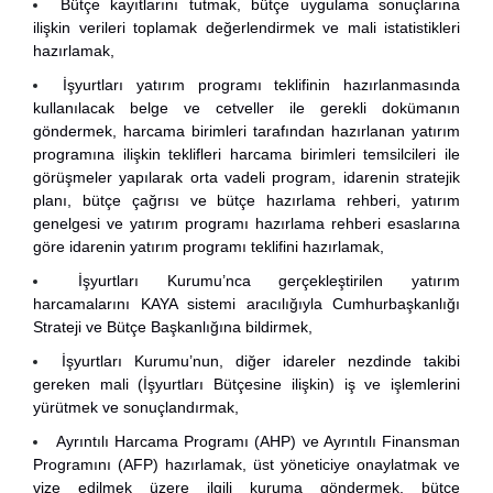
Bütçe kayıtlarını tutmak, bütçe uygulama sonuçlarına
ilişkin verileri toplamak değerlendirmek ve mali istatistikleri
hazırlamak,
İşyurtları yatırım programı teklifinin hazırlanmasında
kullanılacak belge ve cetveller ile gerekli dokümanın
göndermek, harcama birimleri tarafından hazırlanan yatırım
programına ilişkin teklifleri harcama birimleri temsilcileri ile
görüşmeler yapılarak orta vadeli program, idarenin stratejik
planı, bütçe çağrısı ve bütçe hazırlama rehberi, yatırım
genelgesi ve yatırım programı hazırlama rehberi esaslarına
göre idarenin yatırım programı teklifini hazırlamak,
İşyurtları Kurumu’nca gerçekleştirilen yatırım
harcamalarını KAYA sistemi aracılığıyla Cumhurbaşkanlığı
Strateji ve Bütçe Başkanlığına bildirmek,
İşyurtları Kurumu’nun, diğer idareler nezdinde takibi
gereken mali (İşyurtları Bütçesine ilişkin) iş ve işlemlerini
yürütmek ve sonuçlandırmak,
Ayrıntılı Harcama Programı (AHP) ve Ayrıntılı Finansman
Programını (AFP) hazırlamak, üst yöneticiye onaylatmak ve
vize edilmek üzere ilgili kuruma göndermek, bütçe